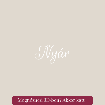
Nyár
Megnéznéd 3D-ben? Akkor katt...