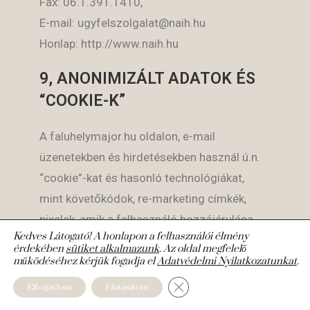
Fax: 06.1.391.1410,
E-mail: ugyfelszolgalat@naih.hu
Honlap: http://www.naih.hu
9, ANONIMIZÁLT ADATOK ÉS
“COOKIE-K”
A faluhelymajor.hu oldalon, e-mail
üzenetekben és hirdetésekben használ ú.n.
“cookie”-kat és hasonló technológiákat,
mint követőkódok, re-marketing címkék,
pixelek, amik a felhasználó hozzájárulása
Kedves Látogató! A honlapon a felhasználói élmény
után lépnek működésbe.
érdekében
sütiket alkalmazunk
. Az oldal megfelelő
működéséhez kérjük fogadja el
Adatvédelmi Nyilatkozatunkat
.
Ezek a technológiák segítenek nekünk
Close GDPR Cookie Banner
Elfogadom
Elutasítom
jobban megérteni a felhasználók