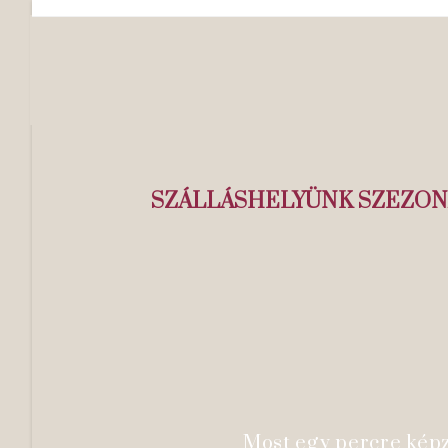
SZÁLLÁSHELYÜNK SZEZONÁ
Most egy percre képze