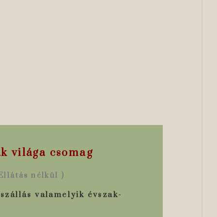
k világa csomag
Ellátás nélkül )
szállás valamelyik évszak-