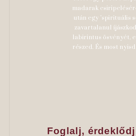
madarak csiripelésér
után egy "spirituális
zavartalanul íjászkod
labirintus ösvényét, 
részed. És most nyis
Foglalj, érdekl