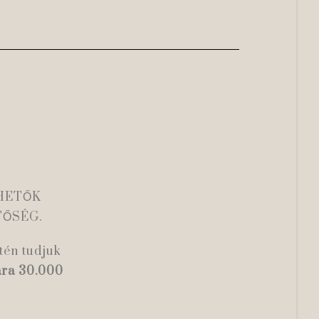
HETŐK
TŐSÉG.
tén tudjuk
ára 30.000