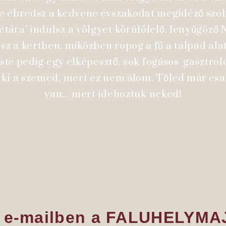
e ébredsz a kedvenc évszakodat megidéző szob
 sétára" indulsz a völgyet körülölelő, lenyűgöz
sz a kertben, miközben ropog a fű a talpad ala
este pedig egy elképesztő, sok fogásos 'gasztro
d ki a szemed, mert ez nem álom. Tőled már csa
van... mert idehoztuk neked!
ődj e-mailben a FALUHEL