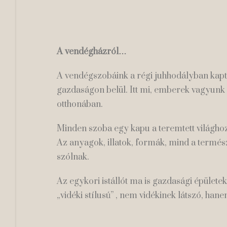
A vendégházról…
A vendégszobáink a régi juhhodályban kap
gazdaságon belül. Itt mi, emberek vagyunk 
otthonában.
Minden szoba egy kapu a teremtett világhoz
Az anyagok, illatok, formák, mind a termész
szólnak.
Az egykori istállót ma is gazdasági épület
„vidéki stílusú” , nem vidékinek látszó, han