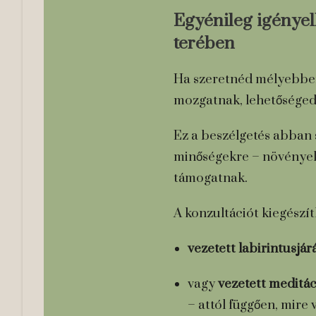
Egyénileg igényel
terében
Ha szeretnéd mélyebben 
mozgatnak, lehetősége
Ez a beszélgetés abban s
minőségekre – növényekr
támogatnak.
A konzultációt kiegészít
vezetett labirintusjár
vagy
vezetett meditá
– attól függően, mire