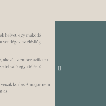
tak helyet, egy működő
a vendégek az élővilág
, ahová az ember született.
ettel való együttélésről
ek veszik körbe. A major nem
em az.