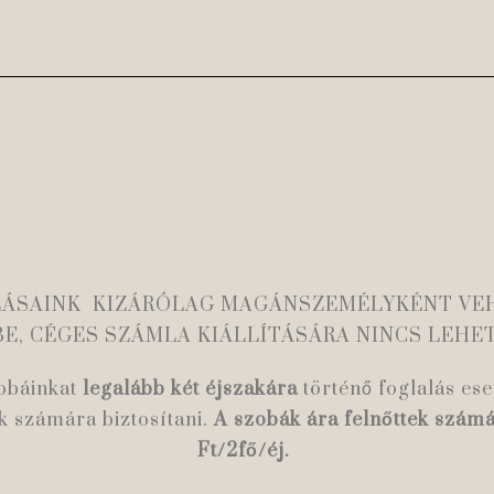
LÁSAINK KIZÁRÓLAG MAGÁNSZEMÉLYKÉNT VE
BE, CÉGES SZÁMLA KIÁLLÍTÁSÁRA NINCS LEHE
obáinkat
legalább két éjszakára
történő foglalás ese
k számára biztosítani.
A szobák ára felnőttek szám
Ft/2fő/éj.