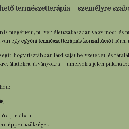
hető természetterápia – személyre szabot
is megérteni, milyen életszakaszban vagy most, és m
d van egy
egyéni természetterápiás konzultációt
kérni 
egít, hogy tisztábban lásd saját helyzetedet, és rátalá
e, állatokra, ásványokra –, amelyek a jelen pillanat
heti:
ás
,
ció
a jurtában,
 van éppen szükséged.