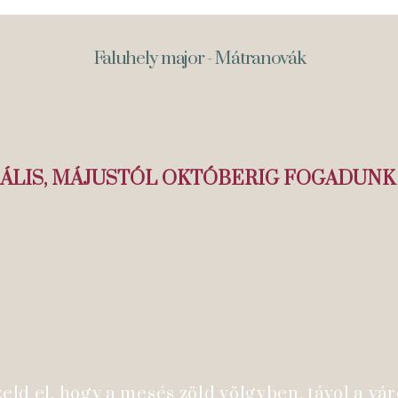
Faluhely major - Mátranovák
LIS, MÁJUSTÓL OKTÓBERIG FOGADUNK 
ld el, hogy a mesés zöld völgyben, távol a váro