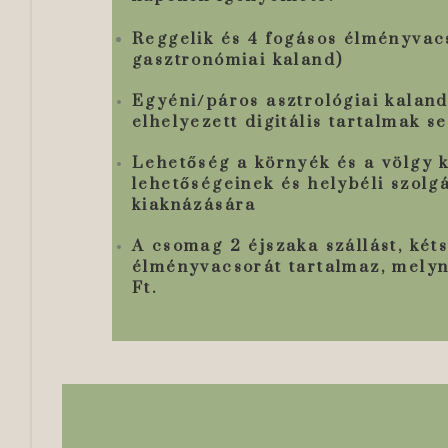
Reggelik és 4 fogásos élményva
gasztronómiai kaland)
Egyéni/páros asztrológiai kalan
elhelyezett digitális tartalmak s
Lehetőség a környék és a völgy k
lehetőségeinek és helybéli szolg
kiaknázására
A csomag 2 éjszaka szállást, kéts
élményvacsorát tartalmaz, melyn
Ft.