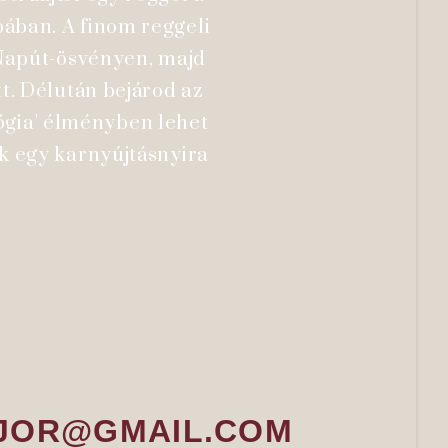
ában. A finom reggeli
ő Napút-ösvényen, majd
tt. Délután bejárod az
lógia' élményben lehet
k egy karnyújtásnyira
YMAJOR@GMAIL.COM