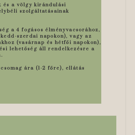
 és a völgy kirándulási
lybéli szolgáltatásainak
ség a 4 fogásos élményvacsorához,
 kedd-szerdai napokon), vagy az
khoz (vasárnap és hétfői napokon),
ési lehetőség áll rendelkezésre a
.
 csomag ára (1-2 főre), ellátás