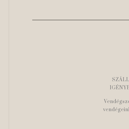
SZÁL
IGÉNY
Vendégsz
vendégein