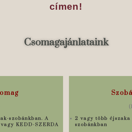
címen!
Csomagajánlataink
somag
Szobá
)
(
zak-szobánkban. A
2 vagy több éjszaka 
 vagy KEDD-SZERDA
szobánkban