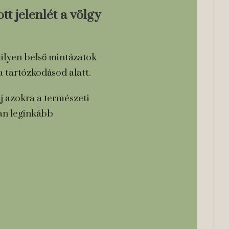
t jelenlét a völgy
ilyen belső mintázatok
a tartózkodásod alatt.
lj azokra a természeti
ban leginkább