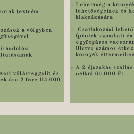
Lehetőség a környék
lehetőségeinek és he
csorák (extrém
kiaknázására
Csatlakozási lehető
dozások a völgyben
(péntek-szombati és
egítségével
egyfogásos vacsorán
illetve számos étkez
irándulási
környék éttermeiben
áltatásainak
A 2 éjszakás szállás
zeri villásreggelit és
nélkül 60.000 Ft.
ek ára 2 főre 114.000