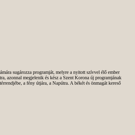
zámára sugározza programját, melyre a nyitott szívvel élő ember
tra, azonnal megjelenik és kész a Szent Korona új programjának
 térrendjébe, a fény útjára, a Napútra. A békét és önmagát kereső