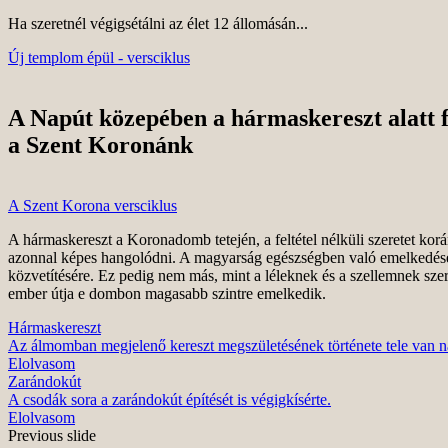
Ha szeretnél végigsétálni az élet 12 állomásán...
Új templom épül - versciklus
A Napút közepében a hármaskereszt alatt f
a Szent Koronánk
A Szent Korona versciklus
A hármaskereszt a Koronadomb tetején, a feltétel nélküli szeretet kor
azonnal képes hangolódni. A magyarság egészségben való emelkedését
közvetítésére. Ez pedig nem más, mint a léleknek és a szellemnek szerel
ember útja e dombon magasabb szintre emelkedik.
Hármaskereszt
Az álmomban megjelenő kereszt megszületésének története tele van n
Elolvasom
Zarándokút
A csodák sora a zarándokút építését is végigkísérte.
Elolvasom
Previous slide