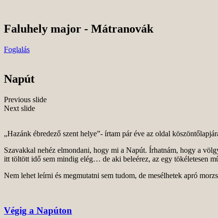
Skip
to
content
Faluhely major - Mátranovák
Foglalás
Napút
Previous slide
Next slide
„Hazánk ébredező szent helye”- írtam pár éve az oldal köszöntőlapjá
Szavakkal nehéz elmondani, hogy mi a Napút. Írhatnám, hogy a völgy
itt töltött idő sem mindig elég… de aki beleérez, az egy tökéletesen
Nem lehet leírni és megmutatni sem tudom, de mesélhetek apró morzsák
Végig a Napúton