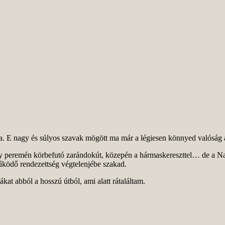
ra. E nagy és súlyos szavak mögött ma már a légiesen könnyed valóság 
 peremén körbefutó zarándokút, közepén a hármaskereszttel… de a Nap
 működő rendezettség végtelenjébe szakad.
at abból a hosszú útból, ami alatt rátaláltam.