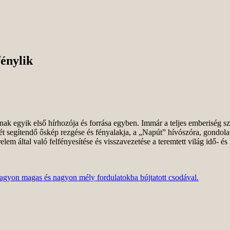
énylik
ának egyik első hírhozója és forrása egyben. Immár a teljes emberiség s
 segítendő őskép rezgése és fényalakja, a „Napút” hívószóra, gondola
em által való felfényesítése és visszavezetése a teremtett világ idő- és
agyon magas és nagyon mély fordulatokba bújtatott csodával.