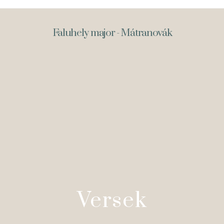
Faluhely major - Mátranovák
Versek