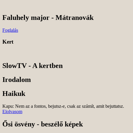
Skip
to
content
Faluhely major - Mátranovák
Foglalás
Kert
SlowTV - A kertben
Irodalom
Haikuk
Kapu: Nem az a fontos, bejutsz-e, csak az számít, amit bejuttatsz.
Elolvasom
Ősi ösvény - beszélő képek