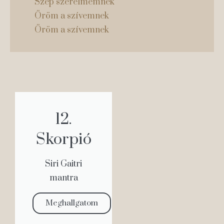
Szép szerelmemnek
Öröm a szívemnek
Öröm a szívemnek
12.
Skorpió
Siri Gaitri
mantra
Meghallgatom