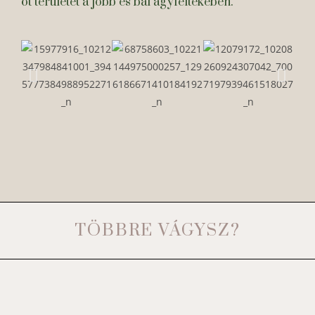
öt területét a jobb és bal agyféltekében.
TÖBBRE VÁGYSZ?