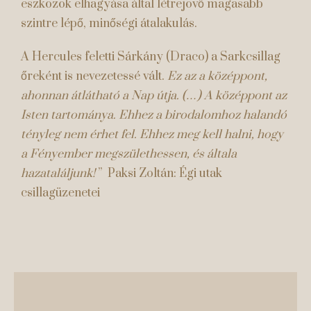
eszközök elhagyása által létrejövő magasabb
szintre lépő, minőségi átalakulás.
A Hercules feletti Sárkány (Draco) a Sarkcsillag
őreként is nevezetessé vált.
Ez az a középpont,
ahonnan átlátható a Nap útja. (…) A középpont az
Isten tartománya. Ehhez a birodalomhoz halandó
tényleg nem érhet fel. Ehhez meg kell halni, hogy
a Fényember megszülethessen, és általa
hazataláljunk!
” Paksi Zoltán: Égi utak
csillagüzenetei