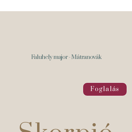
Faluhely major - Mátranovák
Foglalás