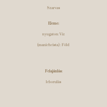
Szarvas
Eleme:
nyugaton: Víz
(manicheista)
: Föld
Felajánlás:
leborulás