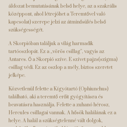
áldozat bemutatásának belső helye, az a szakrális
középpont, ahol létrejöhet a Teremtővel való
kapcsolat) szerepe jelzi az átminősülés belső
szükségességét.
A Skorpióban találjuk a világ harmadik
tartóoszlopát. Ez a „vörös csillag”, vagyis az
Antares. Ő a Skorpió szíve. E szívet pajzs(szigma)
csillag védi. Ez az oszlop a mély, biztos szeretet
jelképe.
Közvetlenül felette a Kígyótartó (Ophiunchus)
található, aki a teremtő erőit gyógyításra és
beavatásra használja. Felette a zuhanó hérosz,
Hercules csillagai vannak. A hősök halálának ez a
helye. A halál a szükségtelenné vált dolgok,