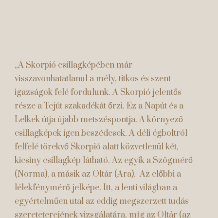
„A Skorpió csillagképében már
visszavonhatatlanul a mély, titkos és szent
igazságok felé fordulunk. A Skorpió jelentős
része a Tejút szakadékát őrzi. Ez a Napút és a
Lelkek útja újabb metszéspontja. A környező
csillagképek igen beszédesek. A déli égboltról
felfelé törekvő Skorpió alatt közvetlenül két,
kicsiny csillagkép látható. Az egyik a Szögmérő
(Norma), a másik az Oltár (Ara). Az előbbi a
lélekfénymérő jelképe. Itt, a lenti világban a
egyértelműen utal az eddig megszerzett tudás
szereteterejének vizsgálatára, míg az Oltár (az