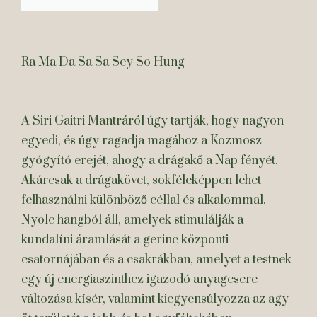
Ra Ma Da Sa Sa Sey So Hung
A Siri Gaitri Mantráról úgy tartják, hogy nagyon
egyedi, és úgy ragadja magához a Kozmosz
gyógyító erejét, ahogy a drágakő a Nap fényét.
Akárcsak a drágakövet, sokféleképpen lehet
felhasználni különböző céllal és alkalommal.
Nyolc hangból áll, amelyek stimulálják a
kundalíni áramlását a gerinc központi
csatornájában és a csakrákban, amelyet a testnek
egy új energiaszinthez igazodó anyagcsere
változása kísér, valamint kiegyensúlyozza az agy