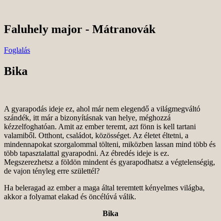
Skip
to
content
Faluhely major - Mátranovák
Foglalás
Bika
A gyarapodás ideje ez, ahol már nem elegendő a világmegváltó
szándék, itt már a bizonyításnak van helye, méghozzá
kézzelfoghatóan. Amit az ember teremt, azt fönn is kell tartani
valamiből. Otthont, családot, közösséget. Az életet éltetni, a
mindennapokat szorgalommal tölteni, miközben lassan mind több és
több tapasztalattal gyarapodni. Az ébredés ideje is ez.
Megszerezhetsz a földön mindent és gyarapodhatsz a végtelenségig,
de vajon tényleg erre születtél?
Ha beleragad az ember a maga által teremtett kényelmes világba,
akkor a folyamat elakad és öncélúvá válik.
Bika