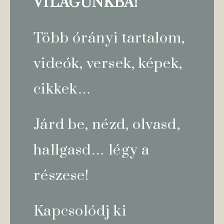
VILÁGUNKBA!
Több órányi tartalom,
videók, versek, képek,
cikkek…
Járd b
e, nézd, olvasd,
hallgasd… légy a
részese!
Kapcsolódj ki