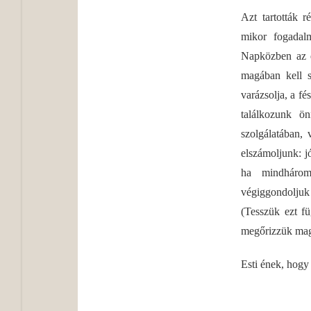
Azt tartották 
mikor fogadalm
Napközben az ég
magában kell s
varázsolja, a f
találkozunk ön
szolgálatában,
elszámoljunk: j
ha mindhárom
végiggondoljuk 
(Tesszük ezt fü
megőrizzük mag
Esti ének, hogy