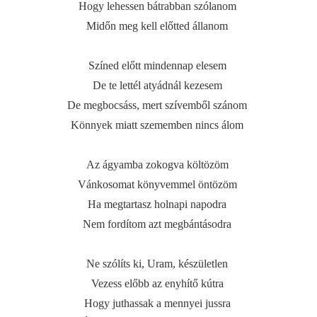
Hogy lehessen bátrabban szólanom
Midőn meg kell előtted állanom
Színed előtt mindennap elesem
De te lettél atyádnál kezesem
De megbocsáss, mert szívemből szánom
Könnyek miatt szememben nincs álom
Az ágyamba zokogva költözöm
Vánkosomat könyvemmel öntözöm
Ha megtartasz holnapi napodra
Nem fordítom azt megbántásodra
Ne szólíts ki, Uram, készületlen
Vezess előbb az enyhítő kútra
Hogy juthassak a mennyei jussra