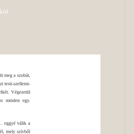
kat
ti meg a szobát,
 testi-szellemi-
elkét. Végezetül
zen minden egy.
… eggyé válik a
él, mely szívből