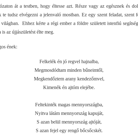
lózaton át a testben, hogy éltesse azt. Része vagy az egésznek és d
k te tudsz elvégezni a jelenvaló mostban. Ez egy szent feladat, szent f
t világban. Ehhez kérte a régi ember a földre született istenfiú segítsé
is az újjászületést élte meg.
gos ének:
Felkelék én jó regvel hajnalba,
Megmosdódtam minden bűneimtől,
Megkendőztem arany kendezőmvel,
Kimenék én ajtóm elejébe.
Feltekinték magas mennyországba,
Nyitva látám mennyország kapuját,
S azan belül mennyország ajtóját,
S azan fejel egy rengő bőcsőcskét.