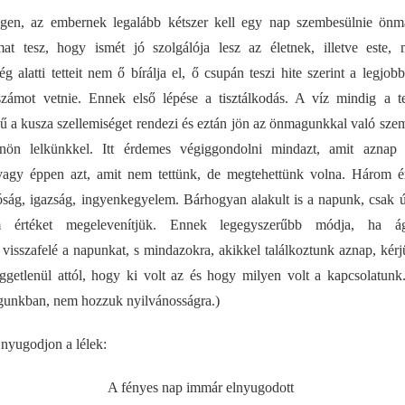
régen, az embernek legalább kétszer kell egy nap szembesülnie önm
at tesz, hogy ismét jó szolgálója lesz az életnek, illetve este, 
 alatti tetteit nem ő bírálja el, ő csupán teszi hite szerint a legjobba
zámot vetnie. Ennek első lépése a tisztálkodás. A víz mindig a test
ésű a kusza szellemiséget rendezi és eztán jön az önmagunkkal való sz
nön lelkünkkel. Itt érdemes végiggondolni mindazt, amit aznap 
 vagy éppen azt, amit nem tettünk, de megtehettünk volna. Három ért
óság, igazság, ingyenkegyelem. Bárhogyan alakult is a napunk, csak ú
 értéket megelevenítjük. Ennek legegyszerűbb módja, ha á
visszafelé a napunkat, s mindazokra, akikkel találkoztunk aznap, kérjü
ggetlenül attól, hogy ki volt az és hogy milyen volt a kapcsolatun
unkban, nem hozzuk nyilvánosságra.)
 nyugodjon a lélek:
A fényes nap immár elnyugodott