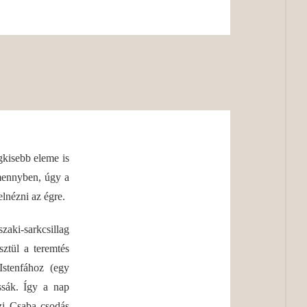
gkisebb eleme is
mennyben, úgy a
lnézni az égre.
zaki-sarkcsillag
ztül a teremtés
Istenfához (egy
ssák. Így a nap
czi Csaba csodás