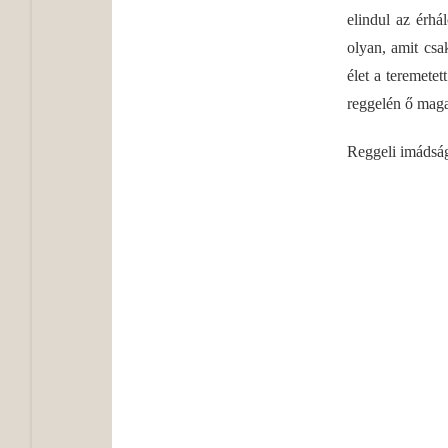
elindul az érhá
olyan, amit csa
élet a teremetet
reggelén ő maga 
Reggeli imádsá