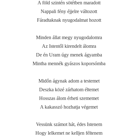
A föld szintén sötétben maradott
Nappali fény éjjelre változott
Fáradtaknak nyugodalmat hozott
Minden állat megy nyugodalomra
Az Istentől kirendelt álomra
De én Uram úgy menek ágyamba
Mintha mennék gyászos koporsómba
Midőn ágynak adom a testemet
Deszka közé zárhatom éltemet
Hosszas álom érheti szememet
A kakasszó hozhatja végemet
Vessünk számot hát, édes Istenem
Hogy lelkemet ne kelljen féltenem