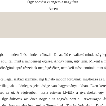
Úgy bocsáss el engem a nagy útra
Ámen
ágban minden él és minden változik. De az élő és változó mindenség le
 épül fel, mint a mindenség egésze. Ahogy fenn, úgy lenn. Miként a 
örökségünk apró részeinek megfejtéséhez, nem kell mást tennünk, mint fe
 csillagai szabad szemmel alig látható módon forognak, méghozzá az És
 csillagnak különleges jelentősége van hagyományainkban. Ezen keres
ezet az út. A régiségben, tiszta estéken kivitték a gyerekeket egy 
s úgy állították alá őket, hogy a fa hegyén pont a Sarkcsillagot lá
etlen kapcsolatba léphettek a Teremtővel. (Ezt látjátok alább, Daró