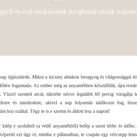
ggeli és esti szokásaink meghatározzák napun
ap újjászületik. Mikor a kicsiny ablakon beragyog és világossággal töl
plőtlen fogantatás. Az ember még az anyaméhben készülődik, újra rendezi
t. Vízzel szenteli arcát, tükörbe nézve legalább fél percig vizsgálja l
denre és mindenkire, akivel a nap folyamán találkozni fog, his
st hoz ezáltal. Tégy te is e szerint és áldott lesz a napod!
 kilép e szobából (a védő anyaméhből) belép a szent térbe és időbe
épzeld ezt úgy el, mintha e pillanatban, te csupán egy vércsepp lenn