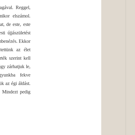
agával. Reggel,
mikor elszámol.
t, de este, este
i újjászületést
embenézés. Ekkor
tettünk az élet
ék szerint kell
gy zárhatjuk le,
gyunkba fekve
k az égi áldást.
k. Mindezt pedig