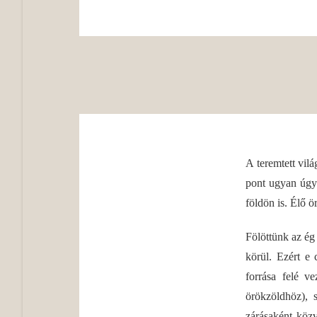
A teremtett vil
pont ugyan úgy
földön is. Élő 
Fölöttünk az ég
körül. Ezért e
forrása felé v
örökzöldhöz), 
zárásaként közv