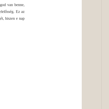
olgod van benne,
elelősség. Ez az
gét, hiszen e nap